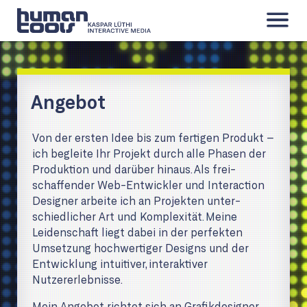
Angebot
Angebot
Projekte
Kontakt
Von der ersten Idee bis zum fertigen Produkt –
ich begleite Ihr Projekt durch alle Phasen der
Pro­duk­tion und darüber hinaus. Als frei­
schaffender Web-Entwickler und Interaction
Designer arbeite ich an Projekten unter­
schied­licher Art und Kom­plexität. Meine
Leidenschaft liegt dabei in der perfekten
Umsetzung hoch­wertiger Designs und der
Entwicklung intuitiver, interaktiver
Nutzererlebnisse.
Mein Angebot richtet sich an Grafikdesigner,